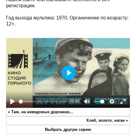
регистрации.
Год выхода мультика: 1970. Органичение по возрасту:
12+.
Play
00:00
Play
Mute
Settings
Enter
«
Там, на неведомых дорожках...
fullsc
Хлеб, золото, наган
»
Выбрать другую серию