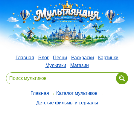
Главная
Блог
Песни
Раскраски
Картинки
Мультики
Магазин
Главная
→
Каталог мультиков
→
Детские фильмы и сериалы