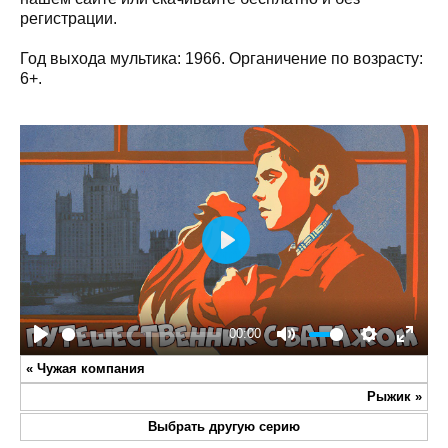
регистрации.
Год выхода мультика: 1966. Органичение по возрасту:
6+.
Play
00:00
Play
Mute
Settings
Enter
«
Чужая компания
fullsc
Рыжик
»
Выбрать другую серию