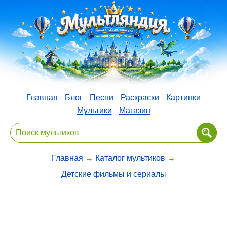
Главная
Блог
Песни
Раскраски
Картинки
Мультики
Магазин
Главная
→
Каталог мультиков
→
Детские фильмы и сериалы