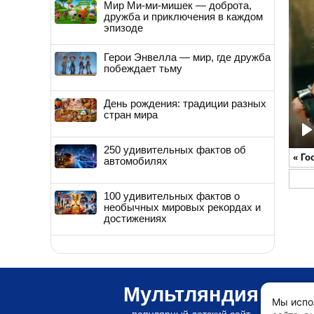
Мир Ми-ми-мишек — доброта,
дружба и приключения в каждом
эпизоде
Герои Энвелла — мир, где дружба
побеждает тьму
День рождения: традиции разных
стран мира
P
250 удивительных фактов об
«
Го
автомобилях
100 удивительных фактов о
необычных мировых рекордах и
достижениях
Мультляндия
Мы испо
популярный детский сайт