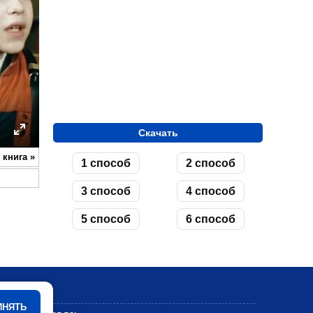
Скачать
ettings
Enter
 книга
»
1 способ
2 способ
fullscreen
3 способ
4 способ
5 способ
6 способ
Мультики
ИНЯТЬ