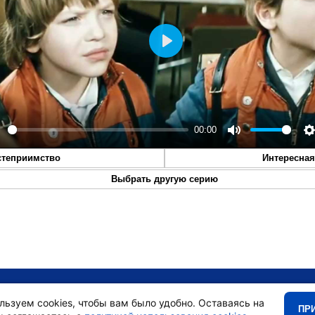
Play
00:00
lay
Mute
S
степриимство
Интересная
Выбрать другую серию
•
Главная
•
льзуем cookies, чтобы вам было удобно. Оставаясь на
ПР