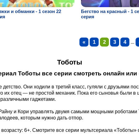
жки и обманки - 1 сезон 22
Бегство на красный - 1 с
ия
серия
«
1
2
3
4
...
Тоботы
ериал Тоботы все серии смотреть онлайн или 
 детство. Они ходили в третий класс, гуляли с друзьями по
о их отец — не простой механик. Пока его сыновья были в 
 различными гаджетами.
 Райну и Кори управлять двумя самыми мощными роботами Тоб
лодеев, которым нужно дать отпор.
 возрасту: 6+. Смотрите все серии мультсериала «Тоботы»