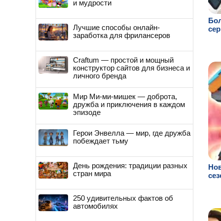
и мудрости
Бол
Лучшие способы онлайн-
сер
заработка для фрилансеров
Craftum — простой и мощный
конструктор сайтов для бизнеса и
личного бренда
Мир Ми-ми-мишек — доброта,
дружба и приключения в каждом
эпизоде
Герои Энвелла — мир, где дружба
побеждает тьму
День рождения: традиции разных
Нов
стран мира
сез
250 удивительных фактов об
автомобилях