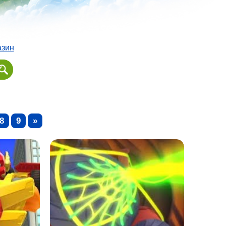
азин
8
9
»