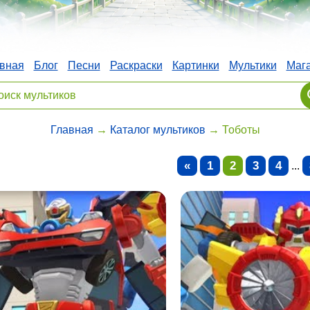
вная
Блог
Песни
Раскраски
Картинки
Мультики
Маг
Главная
→
Каталог мультиков
→ Тоботы
«
1
2
3
4
...