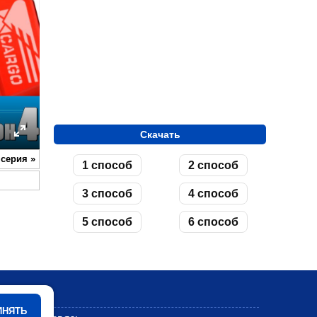
Скачать
ettings
Enter
 серия
»
1 способ
2 способ
fullscreen
3 способ
4 способ
5 способ
6 способ
Мультики
ИНЯТЬ