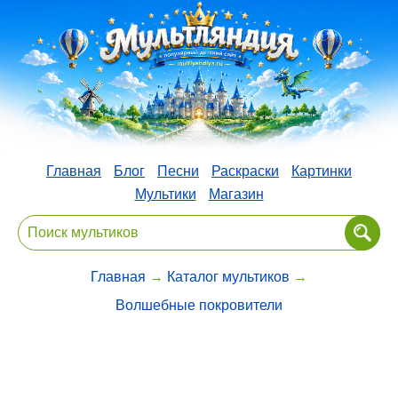
Главная
Блог
Песни
Раскраски
Картинки
Мультики
Магазин
Главная
→
Каталог мультиков
→
Волшебные покровители