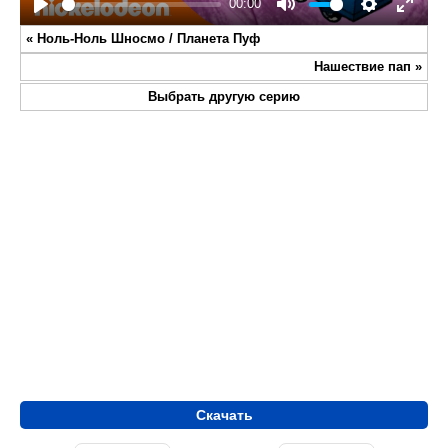
00:00
Play
Mute
Settings
Enter
«
Ноль-Ноль Шносмо / Планета Пуф
fullsc
Нашествие пап
»
Выбрать другую серию
Скачать