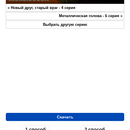
Play
Mute
Settings
Enter
«
Новый друг, старый враг - 4 серия
fullsc
Металлическая голова - 6 серия
»
Выбрать другую серию
Скачать
1 способ
2 способ