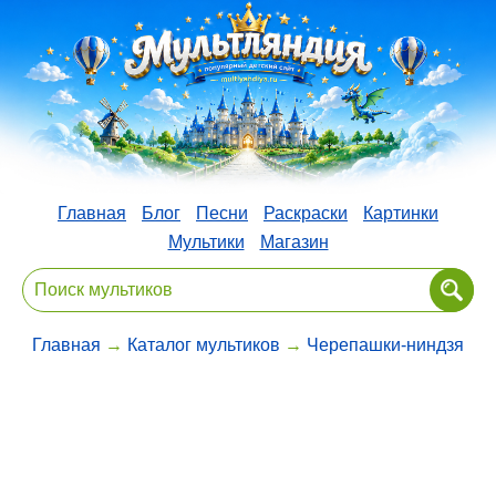
Главная
Блог
Песни
Раскраски
Картинки
Мультики
Магазин
Главная
→
Каталог мультиков
→
Черепашки-ниндзя