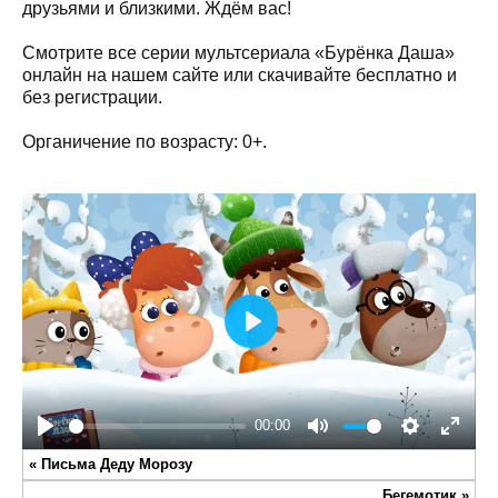
друзьями и близкими. Ждём вас!
Смотрите все серии мультсериала «Бурёнка Даша»
онлайн на нашем сайте или скачивайте бесплатно и
без регистрации.
Органичение по возрасту: 0+.
Play
00:00
Play
Mute
Settings
Enter
«
Письма Деду Морозу
fullsc
Бегемотик
»