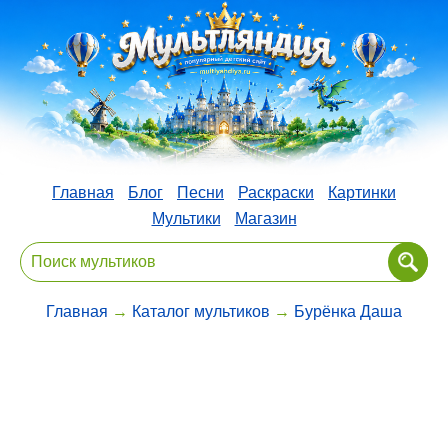
Главная
Блог
Песни
Раскраски
Картинки
Мультики
Магазин
Главная
→
Каталог мультиков
→
Бурёнка Даша