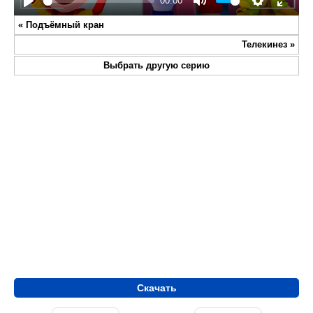
00:00
Play
Mute
Settings
Enter
«
Подъёмный кран
fullsc
Телекинез
»
Выбрать другую серию
Скачать