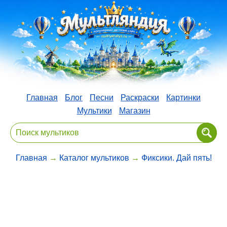
Главная
Блог
Песни
Раскраски
Картинки
Мультики
Магазин
Главная
→
Каталог мультиков
→
Фиксики. Дай пять!