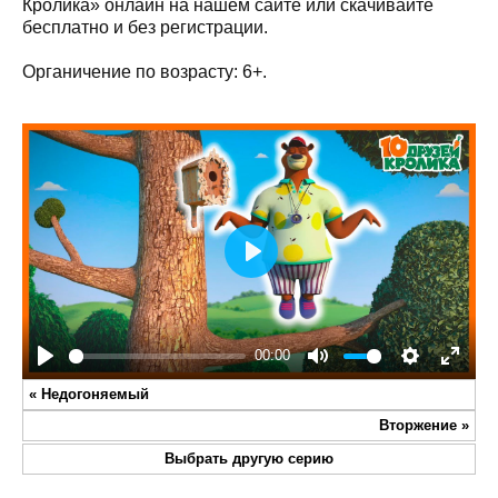
Кролика» онлайн на нашем сайте или скачивайте
бесплатно и без регистрации.
Органичение по возрасту: 6+.
Play
00:00
Play
Mute
Settings
Enter
«
Недогоняемый
fullsc
Вторжение
»
Выбрать другую серию