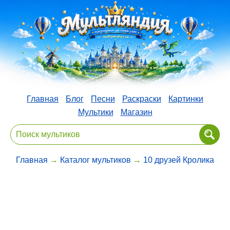
Главная
Блог
Песни
Раскраски
Картинки
Мультики
Магазин
Главная
→
Каталог мультиков
→
10 друзей Кролика