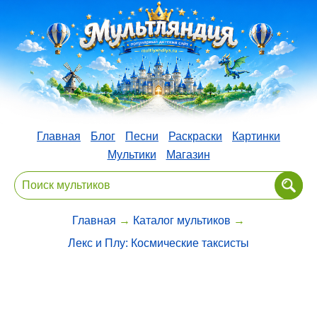
Главная
Блог
Песни
Раскраски
Картинки
Мультики
Магазин
Главная
→
Каталог мультиков
→
Лекс и Плу: Космические таксисты