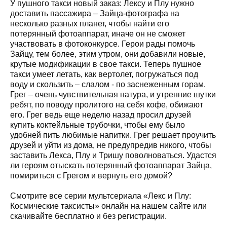
У пушного такси новый заказ: Лексу и Плу нужно
доставить пассажира – Зайца-фотографа на
несколько разных планет, чтобы найти его
потерянный фотоаппарат, иначе он не сможет
участвовать в фотоконкурсе. Герои рады помочь
Зайцу, тем более, этим утром, они добавили новые,
крутые модификации в свое такси. Теперь пушное
такси умеет летать, как вертолет, погружаться под
воду и скользить – слалом - по заснеженным горам.
Грег – очень чувствительная натура, и утренние шутки
ребят, по поводу пролитого на себя кофе, обижают
его. Грег ведь еще неделю назад просил друзей
купить коктейльные трубочки, чтобы ему было
удобней пить любимые напитки. Грег решает проучить
друзей и уйти из дома, не предупредив никого, чтобы
заставить Лекса, Плу и Тришу поволноваться. Удастся
ли героям отыскать потерянный фотоаппарат Зайца,
помириться с Грегом и вернуть его домой?
Смотрите все серии мультсериала «Лекс и Плу:
Космические таксисты» онлайн на нашем сайте или
скачивайте бесплатно и без регистрации.