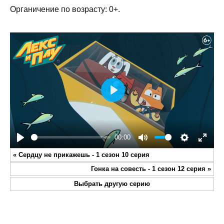
Органичение по возрасту: 0+.
Play
00:00
Play
Mute
Settings
Enter
«
Сердцу не прикажешь - 1 сезон 10 серия
fullsc
Гонка на совесть - 1 сезон 12 серия
»
Выбрать другую серию