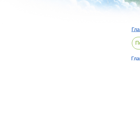
Гла
Гла