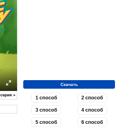
Скачать
ettings
Enter
 серия
»
1 способ
2 способ
fullscreen
3 способ
4 способ
5 способ
6 способ