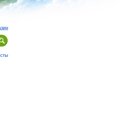
азин
исты