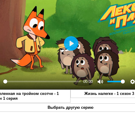
Play
00:00
lay
Mute
S
еленная на тройном скотче - 1
Жизнь налегке - 1 сезон 3
н 1 серия
Выбрать другую серию