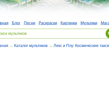
вная
Блог
Песни
Раскраски
Картинки
Мультики
Маг
вная
→
Каталог мультиков
→
Лекс и Плу: Космические такс