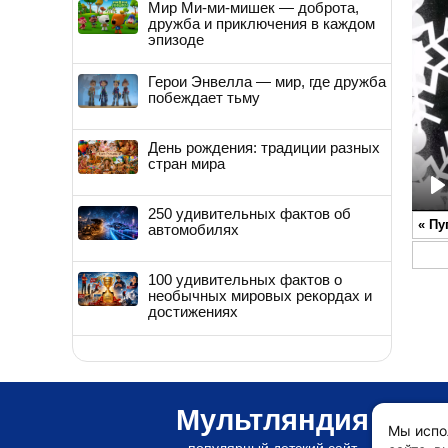
Мир Ми-ми-мишек — доброта,
дружба и приключения в каждом
эпизоде
Герои Энвелла — мир, где дружба
побеждает тьму
День рождения: традиции разных
стран мира
P
250 удивительных фактов об
«
Пу
автомобилях
100 удивительных фактов о
необычных мировых рекордах и
достижениях
Мультляндия
Мы испо
популярный детский сайт