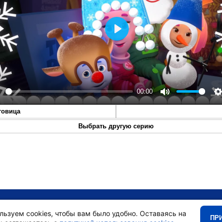
Play
00:00
lay
Mute
S
говица
Выбрать другую серию
•
Главная
•
льзуем cookies, чтобы вам было удобно. Оставаясь на
ПР