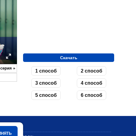
Скачать
ettings
Enter
 серия
»
1 способ
2 способ
fullscreen
3 способ
4 способ
5 способ
6 способ
Мультики
ИНЯТЬ