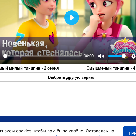
Play
00:00
lay
Mute
S
мый милый тинипин - 2 серия
Смышленый тинипин - 4
Выбрать другую серию
•
Главная
•
льзуем cookies, чтобы вам было удобно. Оставаясь на
ПР