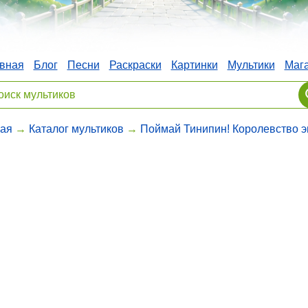
вная
Блог
Песни
Раскраски
Картинки
Мультики
Маг
ая
→
Каталог мультиков
→
Поймай Тинипин! Королевство 