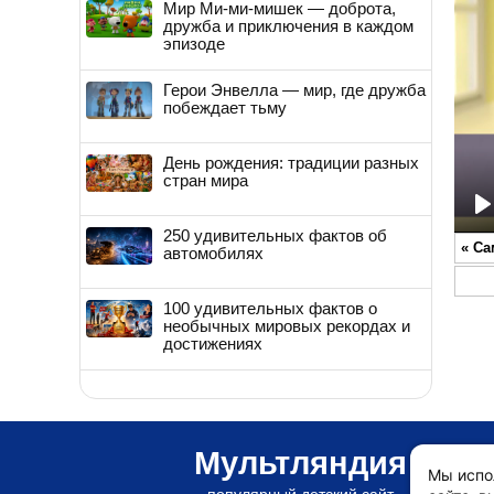
Мир Ми-ми-мишек — доброта,
дружба и приключения в каждом
эпизоде
Герои Энвелла — мир, где дружба
побеждает тьму
День рождения: традиции разных
стран мира
P
250 удивительных фактов об
«
Са
автомобилях
100 удивительных фактов о
необычных мировых рекордах и
достижениях
Мультляндия
Мы испо
популярный детский сайт