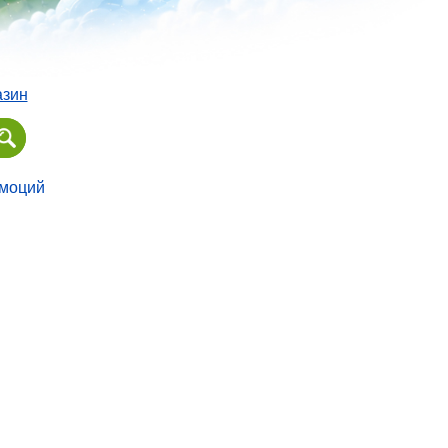
азин
эмоций