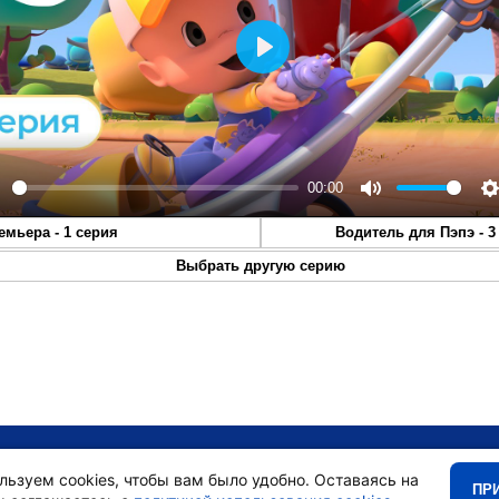
Play
00:00
lay
Mute
S
емьера - 1 серия
Водитель для Пэпэ - 3
Выбрать другую серию
•
Главная
•
льзуем cookies, чтобы вам было удобно. Оставаясь на
ПР