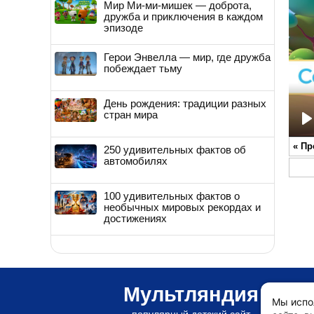
Мир Ми-ми-мишек — доброта,
дружба и приключения в каждом
эпизоде
Герои Энвелла — мир, где дружба
побеждает тьму
День рождения: традиции разных
стран мира
P
«
Пр
250 удивительных фактов об
автомобилях
100 удивительных фактов о
необычных мировых рекордах и
достижениях
Мультляндия
Мы испо
популярный детский сайт