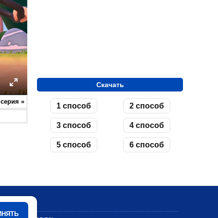
Скачать
ettings
Enter
 серия
»
1 способ
2 способ
fullscreen
3 способ
4 способ
5 способ
6 способ
Мультики
ИНЯТЬ