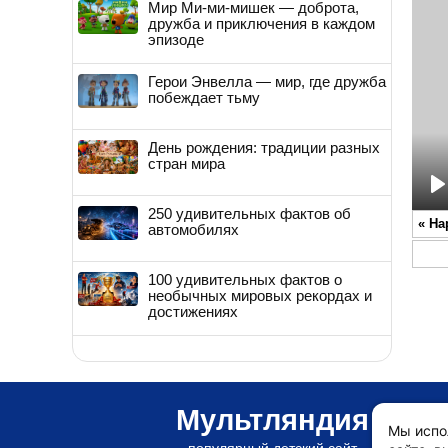
Мир Ми-ми-мишек — доброта,
дружба и приключения в каждом
эпизоде
Герои Энвелла — мир, где дружба
побеждает тьму
День рождения: традиции разных
стран мира
P
250 удивительных фактов об
«
На
автомобилях
100 удивительных фактов о
необычных мировых рекордах и
достижениях
Мультляндия
Мы испо
популярный детский сайт