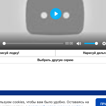
Play
00:00
lay
Mute
S
рисуй лодку!
Нарисуй дельт
Выбрать другую серию
•
Главная
•
льзуем cookies, чтобы вам было удобно. Оставаясь на
ПР