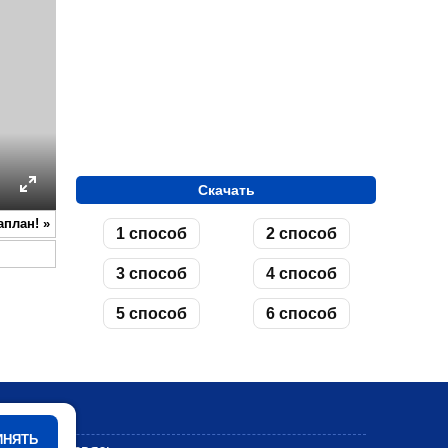
Скачать
ettings
Enter
аплан!
»
fullscreen
1 способ
2 способ
3 способ
4 способ
5 способ
6 способ
Мультики
ИНЯТЬ