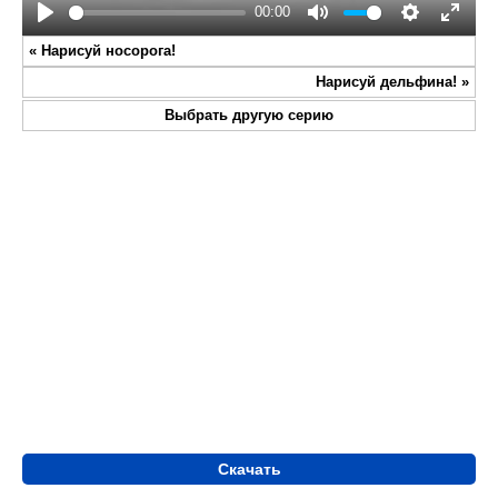
00:00
Play
Mute
Settings
Enter
«
Нарисуй носорога!
fullsc
Нарисуй дельфина!
»
Выбрать другую серию
Скачать