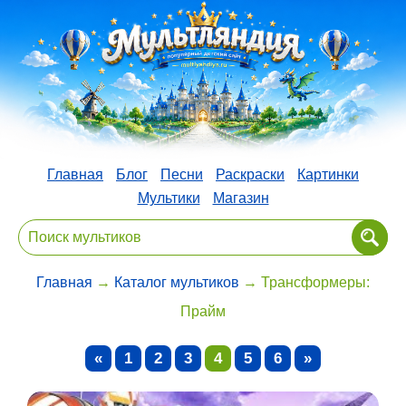
Главная
Блог
Песни
Раскраски
Картинки
Мультики
Магазин
Главная
→
Каталог мультиков
→ Трансформеры:
Прайм
«
1
2
3
4
5
6
»