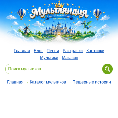
Главная
Блог
Песни
Раскраски
Картинки
Мультики
Магазин
Главная
→
Каталог мультиков
→
Пещерные истории