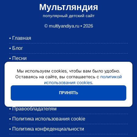
Мультляндия
популярный детский сайт
© multlyandiya.ru • 2026
•
Главная
•
Блог
•
Песни
•
Раскраски
Мы используем cookies, чтобы вам было удобно.
Оставаясь на сайте, вы соглашаетесь с
политикой
•
Картинки
использования cookies
.
•
Мультики
ПРИНЯТЬ
•
Обратная связь
•
Правообладателям
•
Политика использования cookie
•
Политика конфеденциальности