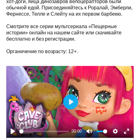
хот-доги, яйца динозавров велоцерапторов были
обычной едой. Присоединяйтесь к Роралай, Эмберли,
Фернессе, Телле и Слейту на их первом барбекю.
Смотрите все серии мультсериала «Пещерные
истории» онлайн на нашем сайте или скачивайте
бесплатно и без регистрации.
Органичение по возрасту: 12+.
Play
00:00
Play
Mute
Settings
Enter