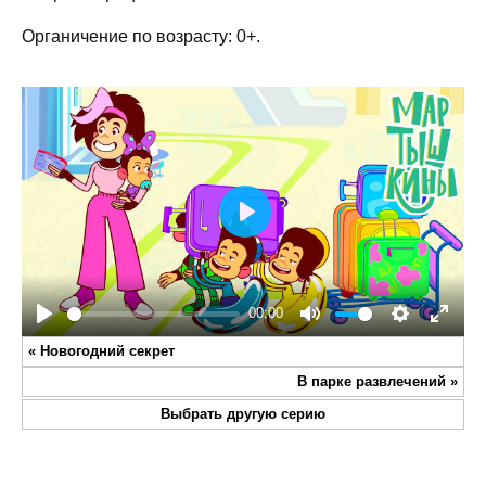
Органичение по возрасту: 0+.
Play
00:00
Play
Mute
Settings
Enter
«
Новогодний секрет
fullsc
В парке развлечений
»
Выбрать другую серию