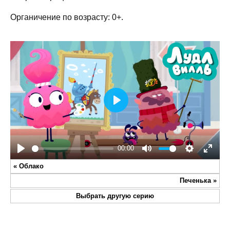
Органичение по возрасту: 0+.
Play
00:00
Play
Mute
Settings
Enter
«
Облако
fullsc
Печенька
»
Выбрать другую серию