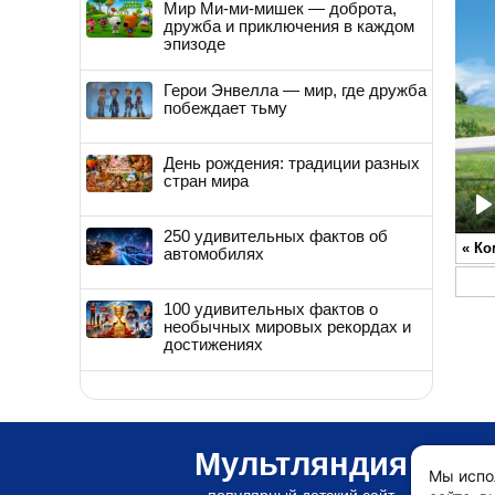
Мир Ми-ми-мишек — доброта,
дружба и приключения в каждом
эпизоде
Герои Энвелла — мир, где дружба
побеждает тьму
День рождения: традиции разных
стран мира
P
250 удивительных фактов об
«
Ко
автомобилях
100 удивительных фактов о
необычных мировых рекордах и
достижениях
Мультляндия
Мы испо
популярный детский сайт