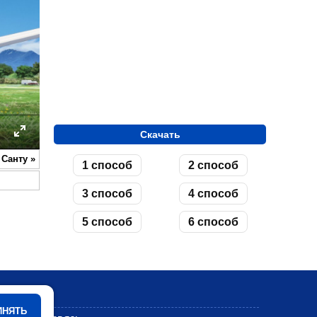
Скачать
ettings
Enter
 Санту
»
1 способ
2 способ
fullscreen
3 способ
4 способ
5 способ
6 способ
Мультики
ИНЯТЬ