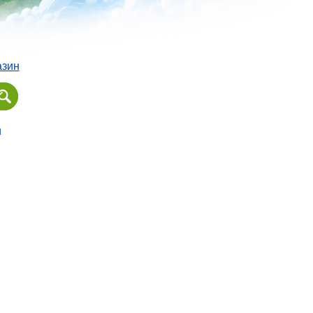
азин
и