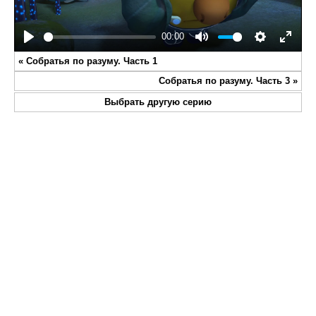
00:00
Play
Mute
Settings
Enter
«
Собратья по разуму. Часть 1
fullsc
Собратья по разуму. Часть 3
»
Выбрать другую серию