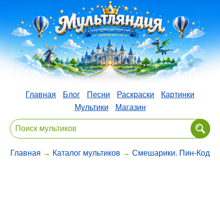
Главная
Блог
Песни
Раскраски
Картинки
Мультики
Магазин
Главная
→
Каталог мультиков
→
Смешарики. Пин-Код