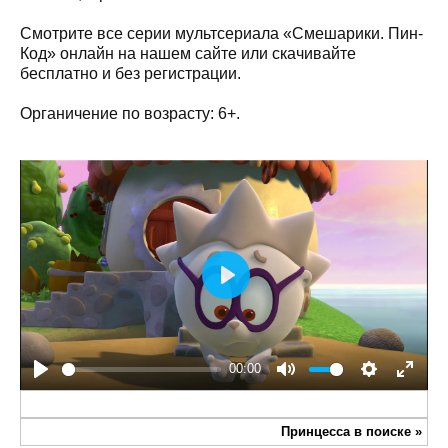
Смотрите все серии мультсериала «Смешарики. Пин-
Код» онлайн на нашем сайте или скачивайте
бесплатно и без регистрации.
Органичение по возрасту: 6+.
Play
00:00
Play
Mute
Settings
Enter
fullsc
Принцесса в поиске
»