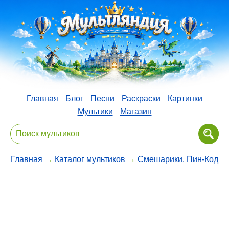
Главная
Блог
Песни
Раскраски
Картинки
Мультики
Магазин
Главная
→
Каталог мультиков
→
Смешарики. Пин-Код