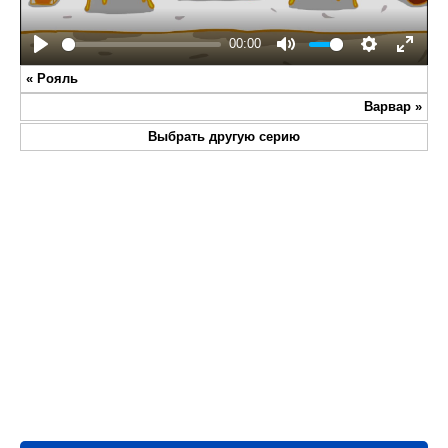
00:00
Play
Mute
Settings
Enter
«
Рояль
fullsc
Варвар
»
Выбрать другую серию