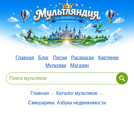
Главная
Блог
Песни
Раскраски
Картинки
Мультики
Магазин
Главная
→
Каталог мультиков
→
Смешарики. Азбука недвижимости