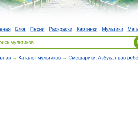
вная
Блог
Песни
Раскраски
Картинки
Мультики
Маг
авная
→
Каталог мультиков
→
Смешарики. Азбука прав реб