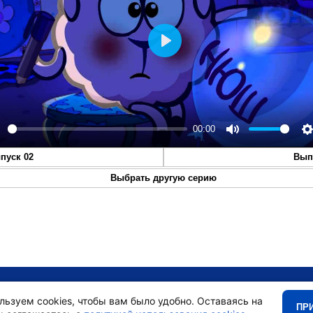
Play
00:00
lay
Mute
S
пуск 02
Вып
Выбрать другую серию
•
Главная
•
льзуем cookies, чтобы вам было удобно. Оставаясь на
ПР