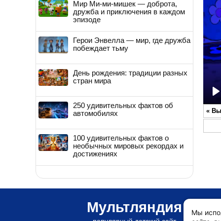
Мир Ми-ми-мишек — доброта,
дружба и приключения в каждом
эпизоде
Герои Энвелла — мир, где дружба
побеждает тьму
День рождения: традиции разных
стран мира
P
250 удивительных фактов об
«
Вы
автомобилях
100 удивительных фактов о
необычных мировых рекордах и
достижениях
Мультляндия
Мы испо
популярный детский сайт