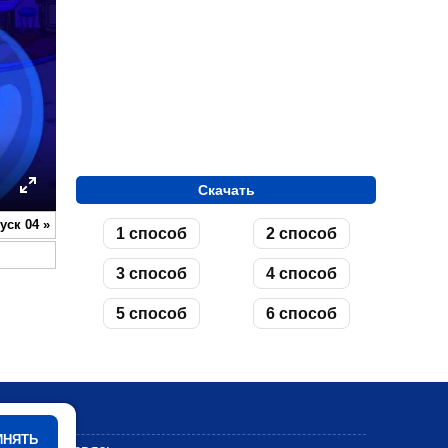
Скачать
ettings
Enter
уск 04
»
1 способ
2 способ
fullscreen
3 способ
4 способ
5 способ
6 способ
Мультики
ИНЯТЬ