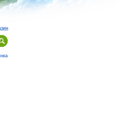
азин
ёнка