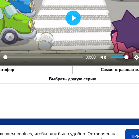
Play
00:00
lay
Mute
S
етофор
Самая страшная 
Выбрать другую серию
•
Главная
•
льзуем cookies, чтобы вам было удобно. Оставаясь на
ПР