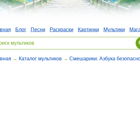
вная
Блог
Песни
Раскраски
Картинки
Мультики
Маг
авная
→
Каталог мультиков
→
Смешарики. Азбука безопасн