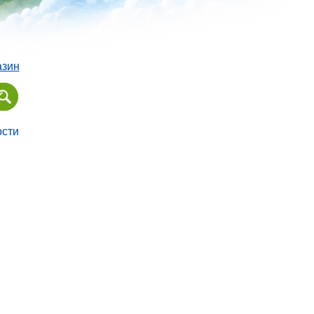
азин
ости