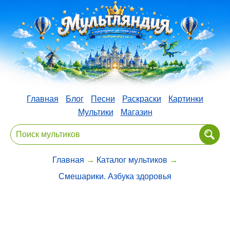
Главная
Блог
Песни
Раскраски
Картинки
Мультики
Магазин
Главная
→
Каталог мультиков
→
Смешарики. Азбука здоровья