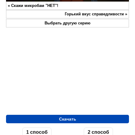
Play
Mute
Settings
Enter
«
Скажи микробам "НЕТ"!
fullsc
Горький вкус справедливости
»
Выбрать другую серию
Скачать
1 способ
2 способ