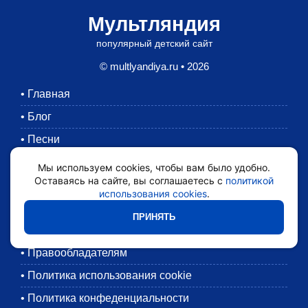
Мультляндия
популярный детский сайт
© multlyandiya.ru • 2026
•
Главная
•
Блог
•
Песни
•
Раскраски
Мы используем cookies, чтобы вам было удобно.
Оставаясь на сайте, вы соглашаетесь с
политикой
•
Картинки
использования cookies
.
•
Мультики
ПРИНЯТЬ
•
Обратная связь
•
Правообладателям
•
Политика использования cookie
•
Политика конфеденциальности