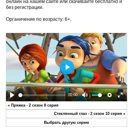
онлайн на нашем сайте или скачивайте бесплатно и
без регистрации.
Органичение по возрасту: 6+.
Play
00:00
Play
Mute
Settings
Enter
«
Пряжка - 2 сезон 8 серия
fullsc
Стеклянный глаз - 2 сезон 10 серия
»
Выбрать другую серию