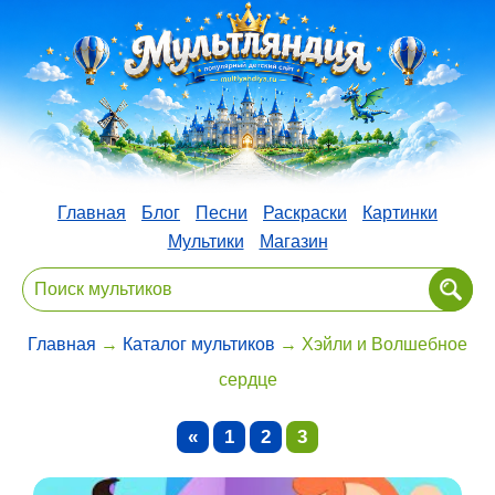
Главная
Блог
Песни
Раскраски
Картинки
Мультики
Магазин
Главная
→
Каталог мультиков
→ Хэйли и Волшебное
сердце
«
1
2
3