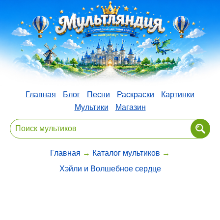
Главная
Блог
Песни
Раскраски
Картинки
Мультики
Магазин
Главная
→
Каталог мультиков
→
Хэйли и Волшебное сердце