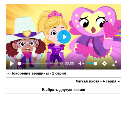
Play
00:00
Play
Mute
Settings
Enter
«
Покорение вершины - 2 серия
fullsc
Лёгкая икота - 4 серия
»
Выбрать другую серию