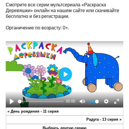
Смотрите все серии мультсериала «Раскраска
Деревяшки» онлайн на нашем сайте или скачивайте
бесплатно и без регистрации.
Органичение по возрасту: 0+.
Play
00:00
Play
Mute
Settings
Enter
«
День рождения - 11 серия
fullsc
Радуга - 13 серия
»
Выбрать другую серию