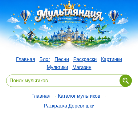
Главная
Блог
Песни
Раскраски
Картинки
Мультики
Магазин
Главная
→
Каталог мультиков
→
Раскраска Деревяшки