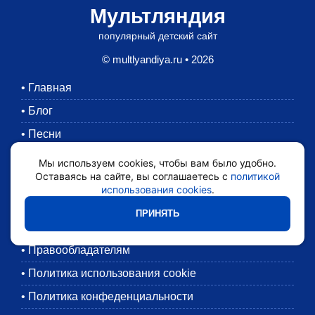
Мультляндия
популярный детский сайт
© multlyandiya.ru • 2026
•
Главная
•
Блог
•
Песни
•
Раскраски
Мы используем cookies, чтобы вам было удобно.
Оставаясь на сайте, вы соглашаетесь с
политикой
•
Картинки
использования cookies
.
•
Мультики
ПРИНЯТЬ
•
Обратная связь
•
Правообладателям
•
Политика использования cookie
•
Политика конфеденциальности