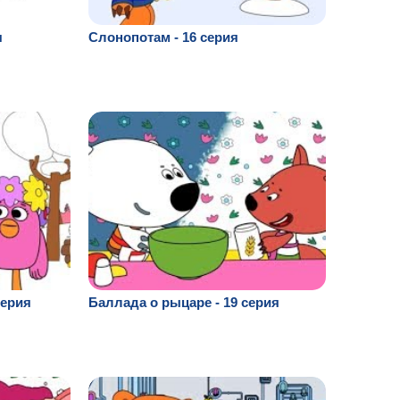
я
Слонопотам - 16 серия
серия
Баллада о рыцаре - 19 серия