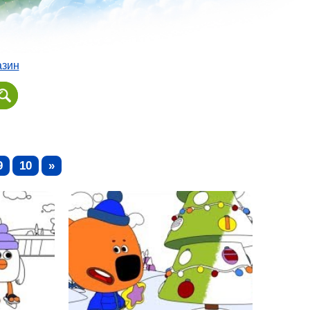
азин
9
10
»