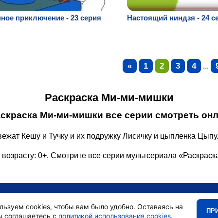
ное приключение - 23 серия
Настоящий ниндзя - 24 с
«
1
2
3
4
...
Раскраска Ми-ми-мишки
скраска Ми-ми-мишки все серии смотреть онл
ежат Кешу и Тучку и их подружку Лисичку и цыпленка Цыпу
 возрасту: 0+. Смотрите все серии мультсериала «Раскрас
•
Главная
•
льзуем cookies, чтобы вам было удобно. Оставаясь на
ПР
ы соглашаетесь с
политикой использования cookies
.
•
Блог
•