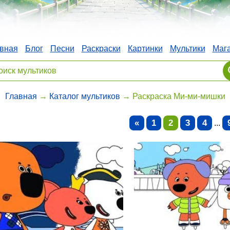
вная
Блог
Песни
Раскраски
Картинки
Мультики
Маг
Главная
→
Каталог мультиков
→ Раскраска Ми-ми-мишки
«
1
2
3
4
...