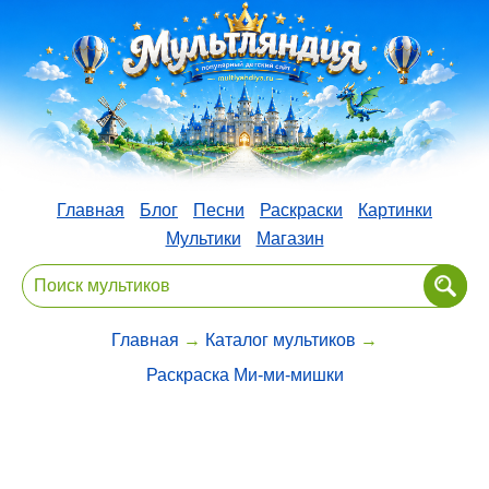
Главная
Блог
Песни
Раскраски
Картинки
Мультики
Магазин
Главная
→
Каталог мультиков
→
Раскраска Ми-ми-мишки