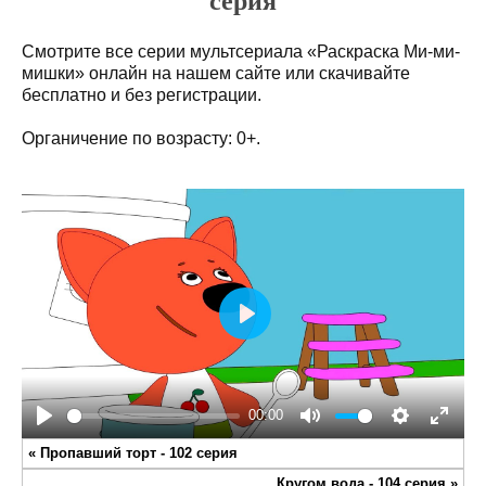
серия
Смотрите все серии мультсериала «Раскраска Ми-ми-
мишки» онлайн на нашем сайте или скачивайте
бесплатно и без регистрации.
Органичение по возрасту: 0+.
Play
00:00
Play
Mute
Settings
Enter
«
Пропавший торт - 102 серия
fullsc
Кругом вода - 104 серия
»