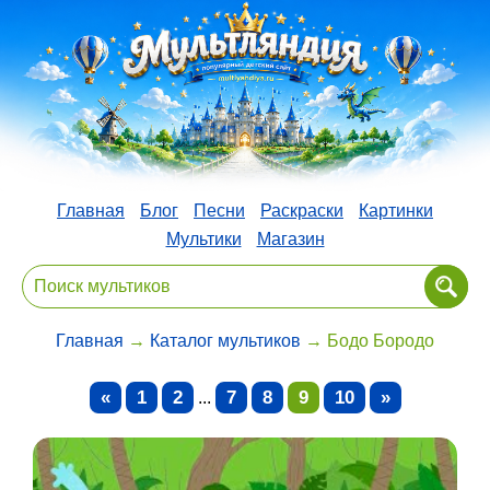
Главная
Блог
Песни
Раскраски
Картинки
Мультики
Магазин
Главная
→
Каталог мультиков
→ Бодо Бородо
«
1
2
7
8
9
10
»
...