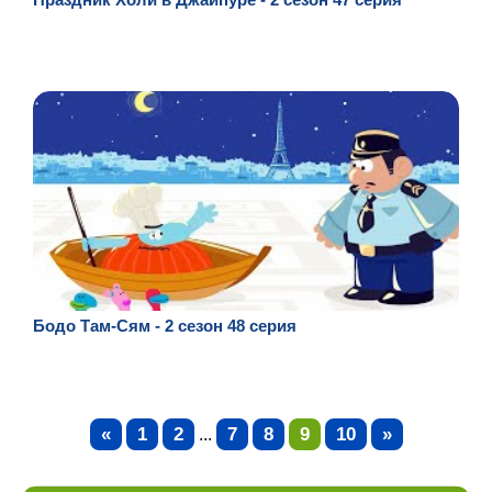
Бодо Там-Сям - 2 сезон 48 серия
«
1
2
7
8
9
10
»
...