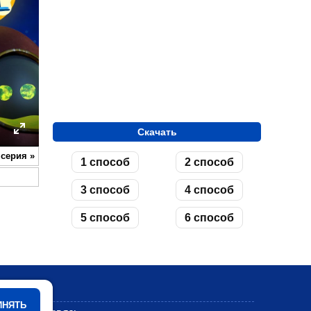
Скачать
ettings
Enter
 серия
»
1 способ
2 способ
fullscreen
3 способ
4 способ
5 способ
6 способ
Мультики
ИНЯТЬ