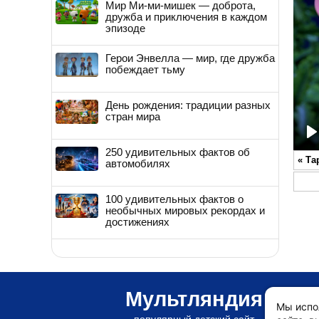
Мир Ми-ми-мишек — доброта,
дружба и приключения в каждом
эпизоде
Герои Энвелла — мир, где дружба
побеждает тьму
День рождения: традиции разных
стран мира
P
250 удивительных фактов об
«
Та
автомобилях
100 удивительных фактов о
необычных мировых рекордах и
достижениях
Мультляндия
Мы испо
популярный детский сайт