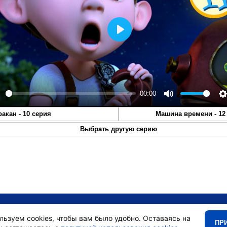
Play
00:00
lay
Mute
S
ракан - 10 серия
Машина времени - 12
Выбрать другую серию
•
Главная
•
льзуем cookies, чтобы вам было удобно. Оставаясь на
ПР