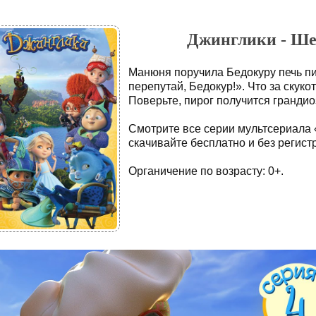
Джинглики - Шеф
Манюня поручила Бедокуру печь пиро
перепутай, Бедокур!». Что за ску
Поверьте, пирог получится грандио
Смотрите все серии мультсериала 
скачивайте бесплатно и без регист
Органичение по возрасту: 0+.