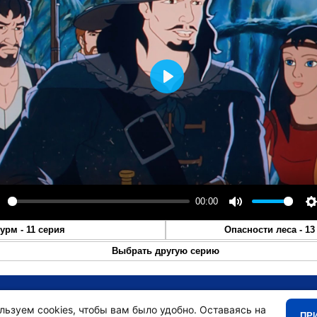
Play
00:00
lay
Mute
S
урм - 11 серия
Опасности леса - 13
Выбрать другую серию
•
Главная
•
льзуем cookies, чтобы вам было удобно. Оставаясь на
ПР