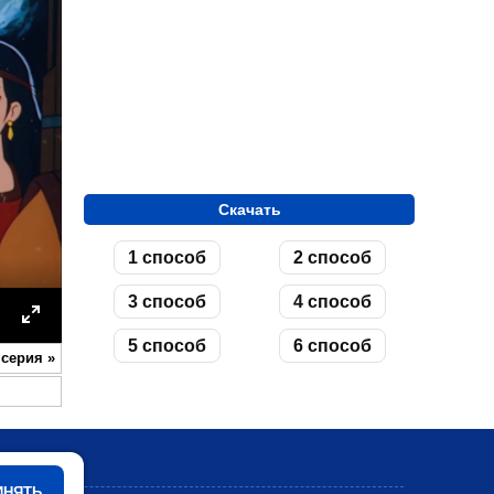
Скачать
1 способ
2 способ
3 способ
4 способ
ettings
Enter
5 способ
6 способ
 серия
»
fullscreen
Мультики
ИНЯТЬ