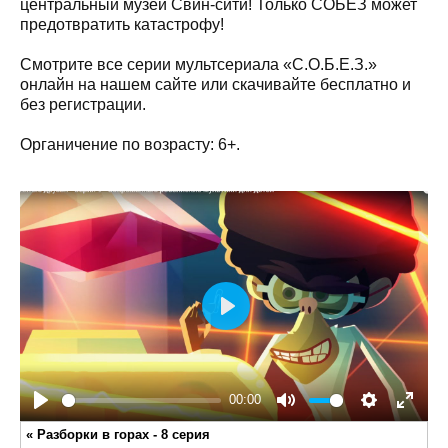
центральный музей Свин-сити! Только СОБЕЗ может
предотвратить катастрофу!
Смотрите все серии мультсериала «С.О.Б.Е.З.»
онлайн на нашем сайте или скачивайте бесплатно и
без регистрации.
Органичение по возрасту: 6+.
Play
00:00
Play
Mute
Settings
Enter
«
Разборки в горах - 8 серия