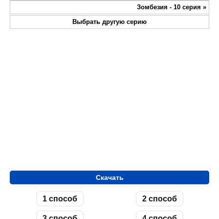
fullsc
Зомбезия - 10 серия
»
Выбрать другую серию
Скачать
1 способ
2 способ
3 способ
4 способ