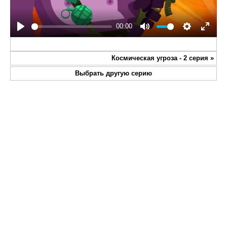
00:00
Play
Mute
Settings
Enter
fullsc
Космическая угроза - 2 серия
»
Выбрать другую серию