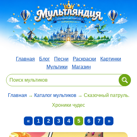
Главная
Блог
Песни
Раскраски
Картинки
Мультики
Магазин
Главная
→
Каталог мультиков
→ Сказочный патруль.
Хроники чудес
«
1
2
3
4
5
6
7
»