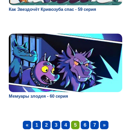
Как Звездочёт Кривозуба спас - 59 серия
Мемуары злодея - 60 серия
«
1
2
3
4
5
6
7
»