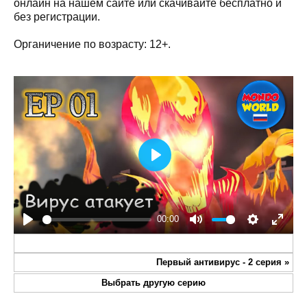
онлайн на нашем сайте или скачивайте бесплатно и
без регистрации.
Органичение по возрасту: 12+.
Play
00:00
Play
Mute
Settings
Enter
fullsc
Первый антивирус - 2 серия
»
Выбрать другую серию