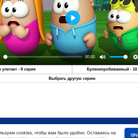
Play
00:00
lay
Mute
S
н улетает - 8 серия
Буленепробиваемый - 10
Выбрать другую серию
•
Главная
•
льзуем cookies, чтобы вам было удобно. Оставаясь на
ПР