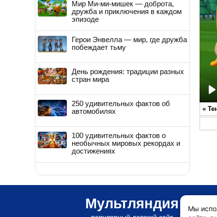
Мир Ми-ми-мишек — доброта,
дружба и приключения в каждом
эпизоде
Герои Энвелла — мир, где дружба
побеждает тьму
День рождения: традиции разных
стран мира
P
250 удивительных фактов об
«
Те
автомобилях
100 удивительных фактов о
необычных мировых рекордах и
достижениях
Мультляндия
Мы испо
популярный детский сайт