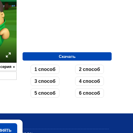
Скачать
ettings
Enter
 серия
»
1 способ
2 способ
fullscreen
3 способ
4 способ
5 способ
6 способ
Мультики
ИНЯТЬ