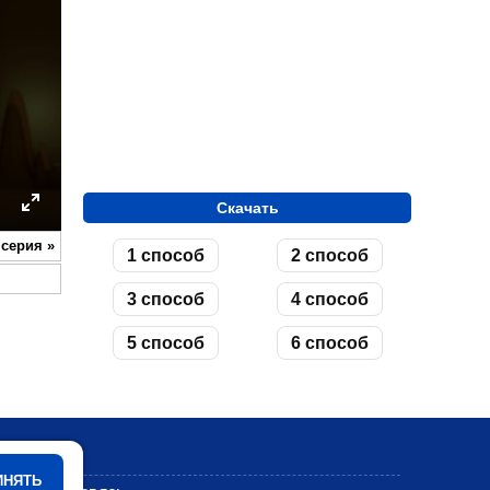
Скачать
ettings
Enter
 серия
»
1 способ
2 способ
fullscreen
3 способ
4 способ
5 способ
6 способ
Мультики
ИНЯТЬ