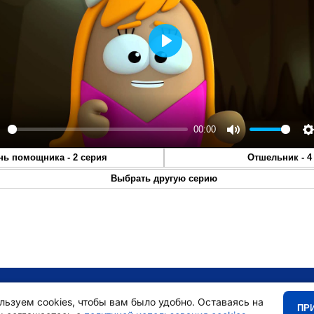
Play
00:00
lay
Mute
S
нь помощника - 2 серия
Отшельник - 4
Выбрать другую серию
•
Главная
•
льзуем cookies, чтобы вам было удобно. Оставаясь на
ПР