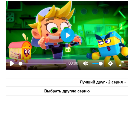
Play
00:00
Play
Mute
Settings
Enter
fullsc
Лучший друг - 2 серия
»
Выбрать другую серию