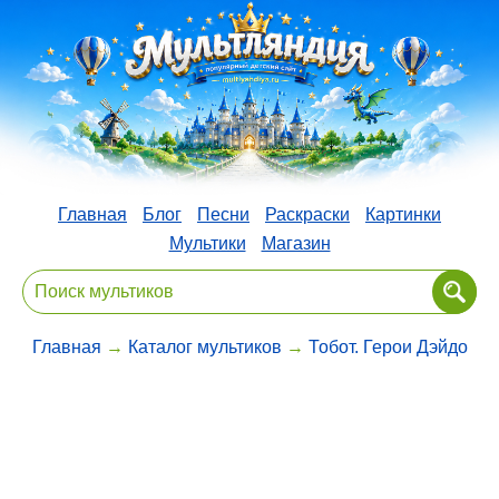
Главная
Блог
Песни
Раскраски
Картинки
Мультики
Магазин
Главная
→
Каталог мультиков
→
Тобот. Герои Дэйдо