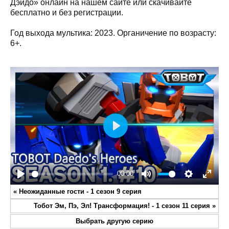
Дэйдо» онлайн на нашем сайте или скачивайте
бесплатно и без регистрации.
Год выхода мультика: 2023. Органичение по возрасту:
6+.
Play
00:00
Play
Mute
Settings
Enter
«
Неожиданные гости - 1 сезон 9 серия
fullsc
Тобот Эм, Пэ, Эл! Трансформация! - 1 сезон 11 серия
»
Выбрать другую серию