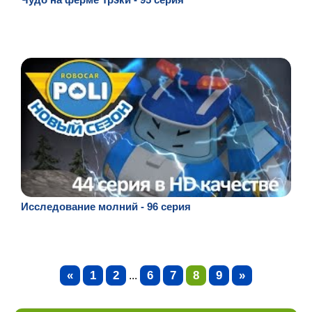
Исследование молний - 96 серия
«
1
2
6
7
8
9
»
...