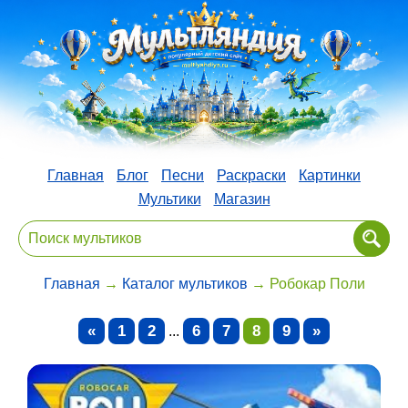
Главная
Блог
Песни
Раскраски
Картинки
Мультики
Магазин
Главная
→
Каталог мультиков
→ Робокар Поли
«
1
2
6
7
8
9
»
...