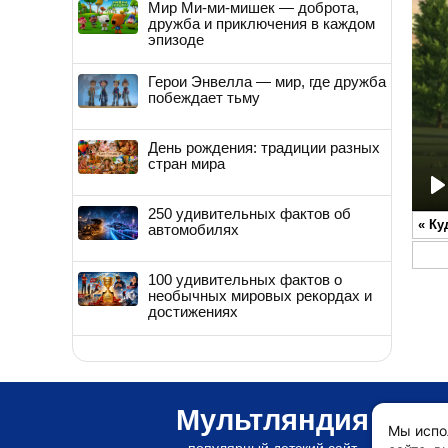
Мир Ми-ми-мишек — доброта,
дружба и приключения в каждом
эпизоде
Герои Энвелла — мир, где дружба
побеждает тьму
День рождения: традиции разных
стран мира
P
250 удивительных фактов об
«
Ку
автомобилях
100 удивительных фактов о
необычных мировых рекордах и
достижениях
Мультляндия
Мы испо
популярный детский сайт