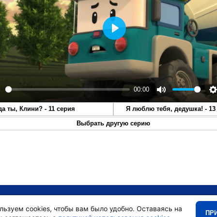
Play
00:00
lay
Mute
S
да ты, Клини? - 11 серия
Я люблю тебя, дедушка! - 13
Выбрать другую серию
•
Главная
•
льзуем cookies, чтобы вам было удобно. Оставаясь на
ПР