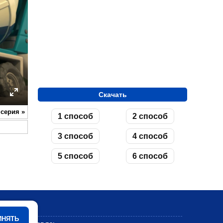
Скачать
ettings
Enter
 серия
»
1 способ
2 способ
fullscreen
3 способ
4 способ
5 способ
6 способ
Мультики
ИНЯТЬ