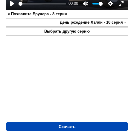
00:00
Play
Mute
Settings
Enter
«
Похвалите Брунера - 8 серия
fullsc
День рождение Хэлли - 10 серия
»
Выбрать другую серию
Скачать